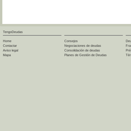
TengoDeudas
Home
Consejos
Deu
Contactar
Negociaciones de deudas
Fra
Aviso legal
Consolidación de deudas
Pré
Mapa
Planes de Gestión de Deudas
Tér