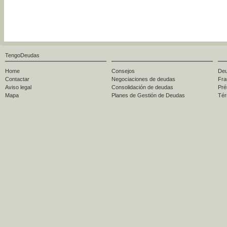
TengoDeudas
Home
Consejos
Deu
Contactar
Negociaciones de deudas
Fra
Aviso legal
Consolidación de deudas
Pré
Mapa
Planes de Gestión de Deudas
Tér