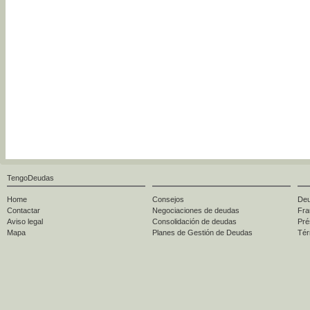
TengoDeudas
Home
Consejos
Deu
Contactar
Negociaciones de deudas
Fra
Aviso legal
Consolidación de deudas
Pré
Mapa
Planes de Gestión de Deudas
Tér